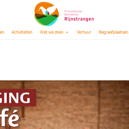
en
Activiteiten
Wat we doen
Verhuur
Begraafplaatsen