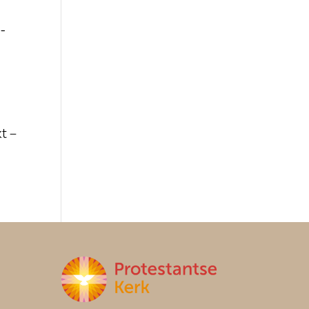
-
kt –